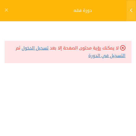
التسجيل في المنصة
دخول الطلاب / الطالبات
2
الدرس السادس
دورة فقه
الطهارة-1447هـ
2
الدرس السابع
2
الدرس الثامن
لا يمكنك رؤية محتوى الصفحة إلا بعد
تسجيل الدخول
ثم
2
التسجيل في الدورة
الدرس التاسع
2
الدرس العاشر
2
الدرس الحادي عشر
البريد الإلكتروني
2
الدرس الثاني عشر
support@benaacademy.com
2
الدرس الثالث عشر
2
الدرس الرابع عشر
جميع الحقوق محفوظة لمنصة بناء العلمية