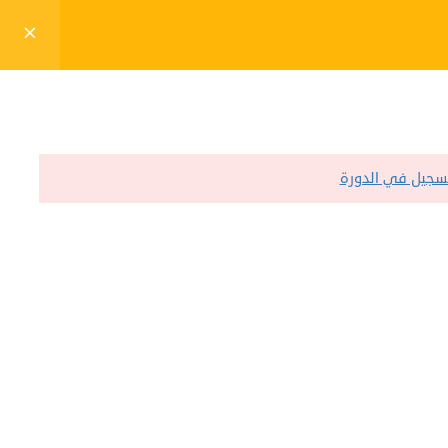
التسجيل في المنصة
دخول الطلاب / الطالبات
تسجيل في الدورة
البريد الإلكتروني
support@benaacademy.com
المساقات العلمية
تواصل معنا
اللائحة التنظيمية
الشروط والأحكام