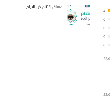
مساق اغتنام خير الأيام
4
0
0
0
0
22/
22/