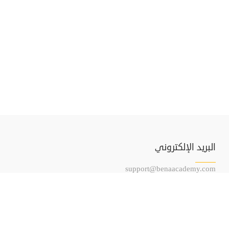
البريد الإلكتروني
support@benaacademy.com
المساقات العلمية
تواصل معنا
اللائحة التنظيمية