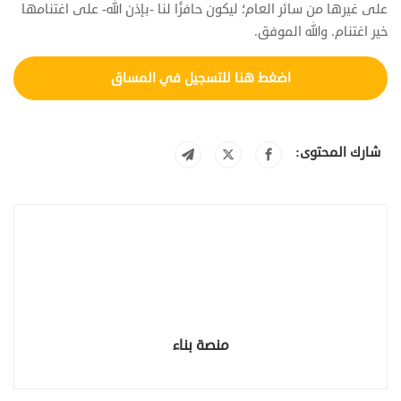
على غيرها من سائر العام؛ ليكون حافزًا لنا -بإذن الله- على اغتنامها
خير اغتنام. والله الموفق.
اضغط هنا للتسجيل في المساق
شارك المحتوى:
منصة بناء